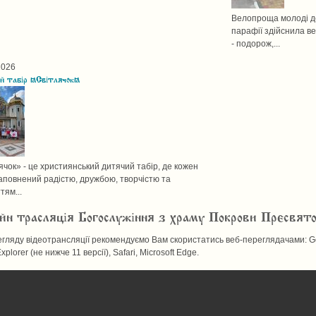
Велопроща молоді до
парафії здійснила в
- подорож,...
2026
й табір "Світлячок"
ячок» - це християнський дитячий табір, де кожен
аповнений радістю, дружбою, творчістю та
тям...
йн трасляція Богослужіння з храму Покрови Пресвят
гляду відеотрансляції рекомендуємо Вам скористатись веб-переглядачами: Goo
Explorer (не нижче 11 версії), Safari, Microsoft Edge.