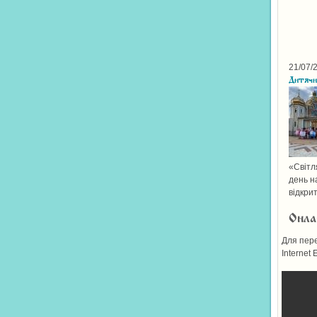
21/07/
Дитячи
«Світл
день н
відкрит
Онла
Для пере
Internet 