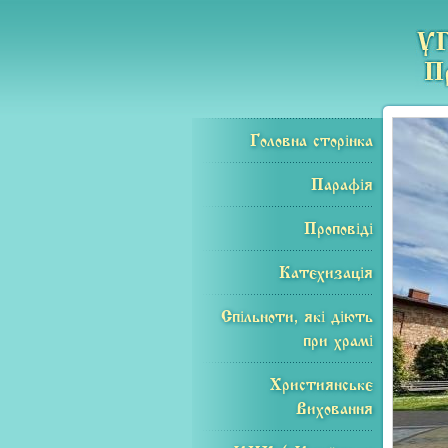
Головна сторінка
Парафія
Проповіді
Катехизація
Спільноти, які діють
при храмі
Християнське
Виховання