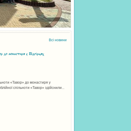
Всі новини
р до монастиря у Підгірцях
льноти «Тавор» до монастиря у
іблійної спільноти «Тавор» здійснили...