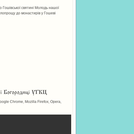
 Гошівської святині Молодь нашої
елопрощу до монастирів у Гошеві
ої Богородиці УГКЦ
gle Chrome, Mozilla Firefox, Opera,