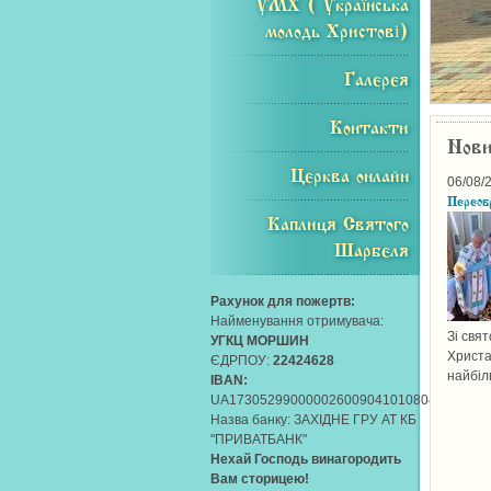
УМХ ( Українська
молодь Христові)
Галерея
Контакти
Нов
Церква онлайн
06/08/
Переоб
Каплиця Святого
Шарбеля
Рахунок для пожертв:
Найменування отримувача:
Зі свя
УГКЦ МОРШИН
Христа
ЄДРПОУ:
22424628
найбіл
IBAN:
UA173052990000026009041010804
Назва банку: ЗАХIДНЕ ГРУ АТ КБ
"ПРИВАТБАНК"
Нехай Господь винагородить
Вам сторицею!