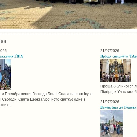
ини
2026
21/07/2026
раження ГНІХ
Проща спільноти ТАво
Проща біблійної спі
Підгірцях Учасники б
том Преображення Господа Бога і Спаса нашого Ісуса
! Сьогодні Свята Церква урочисто святкує одне з
21/07/2026
ьших...
Велопроща до Гошева