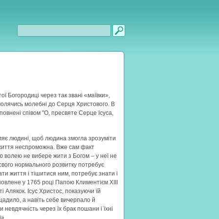
Пошукова форма
Пошук
ої Богородиці через так звані «маївки»,
 молячись молебні до Серця Христового. В
повнені співом "О, пресвяте Серце Ісуса,
вляє людині, щоб людина змогла зрозуміти
 життя неспроможна. Вже сам факт
 волею не вибере жити з Богом – у неї не
я свого нормального розвитку потребує
ати життя і тішитися ним, потребує знати і
овлене у 1765 році Папою Климентієм ХІІІ
і Алякок. Ісус Христос, показуючи їй
щадило, а навіть себе вичерпало й
и невдячність через їх брак пошани і їхні
і».