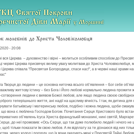
к молебнів до Христа Чоловіколюбця
/2020 - 20:08
ні вся Церква – духовенство і вірні – молиться особливим способом до Пресвят
яці червні Церква присвячує велику увагу молитвам до Христа Чоловіколюбця,
я Церква співала "Пресвятая Богородице, спаси нас!", а в червні наші храми на
нас"
а Творця до людини – це основна ниточка всього об’явлення – Бог себе об’я
важливу життєву істину – без Бога і Його любові нормально людина прожити
-сотворення людини є виявом Божої любові, але якщо людина своєю свобідною
доброго теперішнього життя, ані надії на щасливу вічність. І так, як дитина дл
ідчувати батьківську і материнську любов, подібно і кожна людина, щоби смакув
, що вона є люблена Господом Богом. Почитання Серця Христового було встан
 приватних об’явлень Ісуса Христа французькій монахині, нині святій, Маргарет
ерце, до неї промовив: «Ось Серце, що так дуже полюбило людей і нічого не 
 щоб тільки показати їм свою любов. А як відплату за те дізнаюся від них тільк
ства, через холод і погорду, що їх вони оказують мені у Пресвятій Тайні Любов