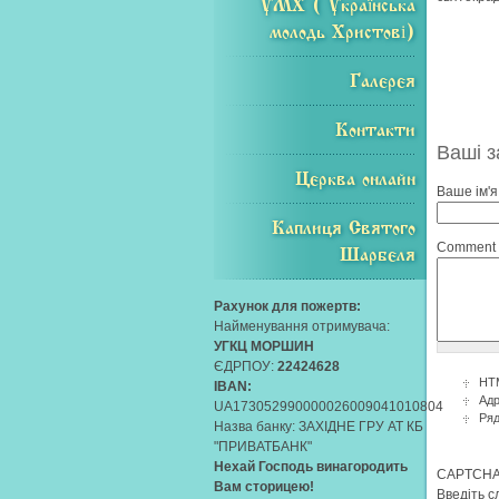
УМХ ( Українська
молодь Христові)
Галерея
Контакти
Ваші 
Церква онлайн
Ваше ім'я
Каплиця Святого
Comment
Шарбеля
Рахунок для пожертв:
Найменування отримувача:
УГКЦ МОРШИН
ЄДРПОУ:
22424628
HTM
IBAN:
Адр
UA173052990000026009041010804
Ряд
Назва банку: ЗАХIДНЕ ГРУ АТ КБ
"ПРИВАТБАНК"
Нехай Господь винагородить
CAPTCH
Вам сторицею!
Введіть с