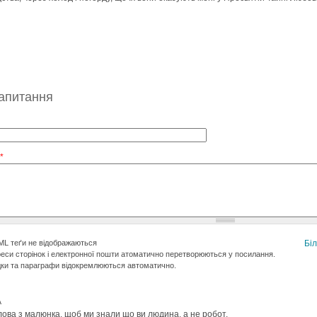
запитання
*
L теґи не відображаються
Бі
еси сторінок і електронної пошти атоматично перетворюються у посилання.
ки та параграфи відокремлюються автоматично.
A
лова з малюнка, щоб ми знали що ви людина, а не робот.