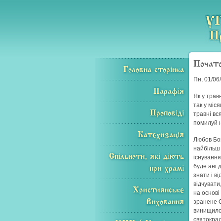
Почато
Головна сторінка
Пн, 01/06
Парафія
Як у трав
так у міс
Проповіді
травні вс
помилуй 
Катехизація
Любов Бог
найбільш 
Спільноти, які діють
існування
буде ані 
при храмі
знати і в
відчувати
Християнське
на основі
Виховання
зранене С
винищило,
святокрад